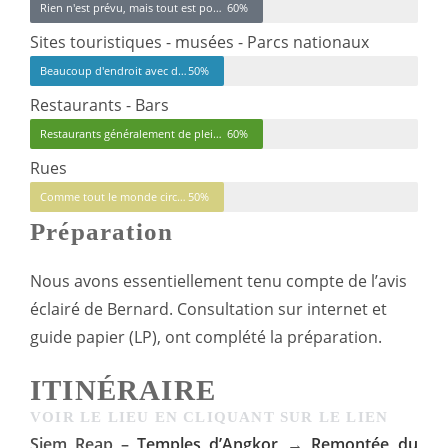
Rien n'est prévu, mais tout est possible - Fauteuil pliant et un peu de marche
60%
Sites touristiques - musées - Parcs nationaux
Beaucoup d'endroit avec des marches (temples, musée...)
50%
Restaurants - Bars
Restaurants généralement de plein pied.. Parfois avec étage sans ascenceur
60%
Rues
Comme tout le monde circule, pas de problème, mais rien n'est réellement prévu
50%
Préparation
Nous avons essentiellement tenu compte de l’avis
éclairé de Bernard. Consultation sur internet et
guide papier (LP), ont complété la préparation.
ITINÉRAIRE
VOIR LE LIEU EN CLIQUANT SUR LE LIEN
Siem Reap –
Temples d’Angkor
→
Remontée du