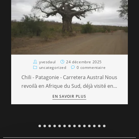
yvesdaul
24 décembre 2025
uncategorized
0 commentaire
Chili - Patagonie - Carretera Austral Nous
revoilà en Afrique du Sud, déjà visité en…
EN SAVOIR PLUS