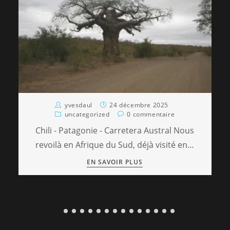
yvesdaul
24 décembre 2025
uncategorized
0 commentaire
Chili - Patagonie - Carretera Austral Nous
revoilà en Afrique du Sud, déjà visité en…
EN SAVOIR PLUS