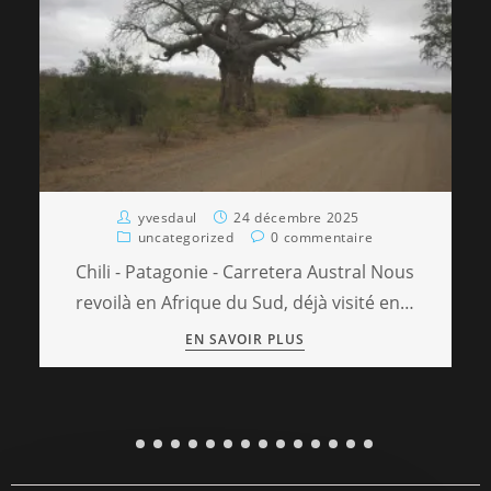
yvesdaul
24 décembre 2025
uncategorized
0 commentaire
Chili - Patagonie - Carretera Austral Nous
revoilà en Afrique du Sud, déjà visité en…
EN SAVOIR PLUS